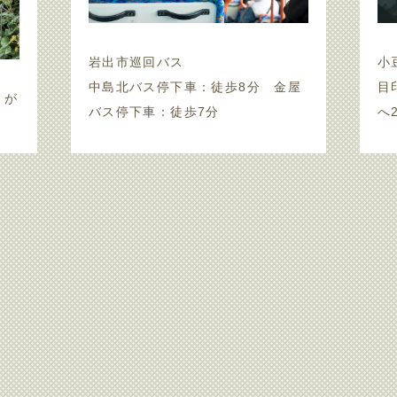
岩出市巡回バス
小
中島北バス停下車：徒歩8分 金屋
目
』が
バス停下車：徒歩7分
へ